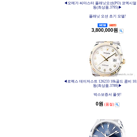
◀오메가 씨마스터 플래닛오션(PO) 코엑시얼 
동(최상품.3795)▶
플래닛 오션 초기 모델!
3,800,000원
◀로렉스 데이저스트 126233 18k골드 콤비 1
동(최상품.3789)▶
박스보증서 풀셋!
0원
(품절)