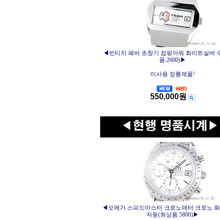
◀빈티지 페바 초창기 점핑아워 화이트실버 
품.2600)▶
미사용 장롱제품!
550,000원
◀오메가 스피드마스터 크로노매터 크로노 
자동(최상품.5800)▶