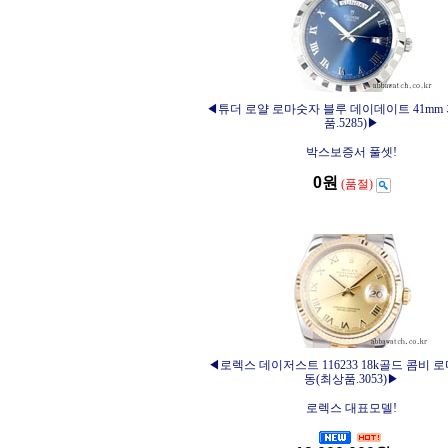
◀튜더 로얄 로마숫자 블루 데이데이트 41mm
품.5285)▶
박스보증서 풀셋!
0원
(품절)
◀로렉스 데이저스트 116233 18k골드 콤비 
동(최상품.3053)▶
로렉스 대표모델!