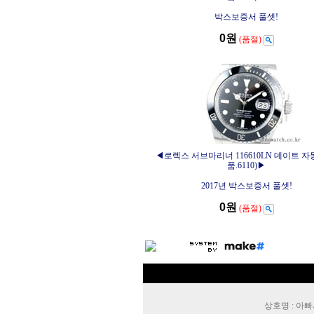
박스보증서 풀셋!
0원
(품절)
◀로렉스 서브마리너 116610LN 데이트 자
품.6110)▶
2017년 박스보증서 풀셋!
0원
(품절)
상호명 : 아빠시