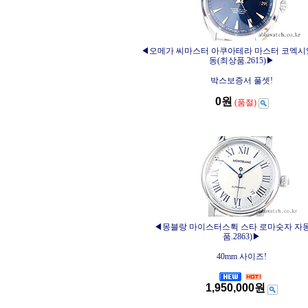
◀오메가 씨마스터 아쿠아테라 마스터 코엑시얼
동(최상품.2615)▶
박스보증서 풀셋!
0원
(품절)
◀몽블랑 마이스터스튁 스타 로마숫자 자
품.2863)▶
40mm 사이즈!
1,950,000원