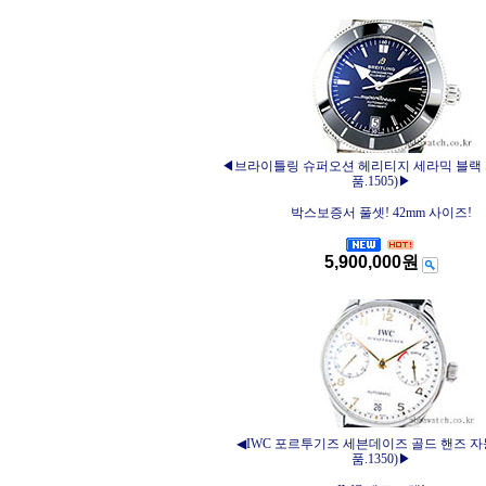
◀브라이틀링 슈퍼오션 헤리티지 세라믹 블랙
품.1505)▶
박스보증서 풀셋! 42mm 사이즈!
5,900,000원
◀IWC 포르투기즈 세븐데이즈 골드 핸즈 자
품.1350)▶