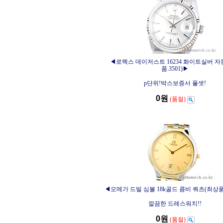
◀로렉스 데이저스트 16234 화이트실버 자
품.3501)▶
p단위!박스보증서 풀셋!
0원
(품절)
◀오메가 드빌 심볼 18k골드 콤비 쿼츠(최상품.
깔끔한 드레스워치!!
0원
(품절)