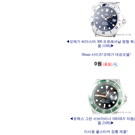
◀오메가 씨마스터 300 프로페셔날 원형 쿼
품.1168)▶
36mm 사이즈!오메가 대표모델!
0원
(품절)
◀로렉스 그린 서브마리너 16610LV 자동
품.2109)▶
미사용 풀스티커 장롱 제품!