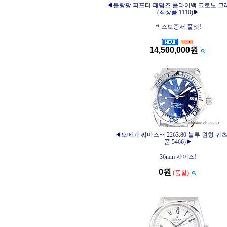
◀블랑팡 피프티 패덤즈 플라이백 크로노 그
(최상품.1110)▶
박스보증서 풀셋!
14,500,000원
◀오메가 씨마스터 2263.80 블루 원형 쿼
품.5466)▶
36mm 사이즈!
0원
(품절)