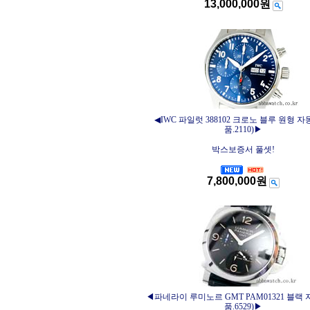
13,000,000원
◀IWC 파일럿 388102 크로노 블루 원형 자
품.2110)▶
박스보증서 풀셋!
7,800,000원
◀파네라이 루미노르 GMT PAM01321 블랙
품.6529)▶