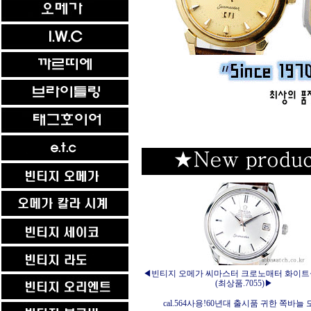
◀빈티지 오메가 씨마스터 크로노매터 화이트
(최상품.7055)▶
cal.564사용!60년대 출시품 귀한 쪽바늘 