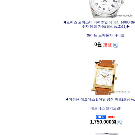
◀로렉스 오이스터 퍼펙추얼 에어킹 14000 
숫자 원형 자동(최상품.2511)▶
화이트 로마숫자 다이얼!
0원
(품절)
◀여성용 에르메스 H아워 금장 쿼츠(최상품.8
에르메스 인기모델!
1,750,000원