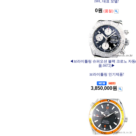
IWC 대표 모델!
0원
(품절)
◀브라이틀링 슈퍼오션 블랙 크로노 자동
품.0472)▶
브라이틀링 인기제품!
3,850,000원