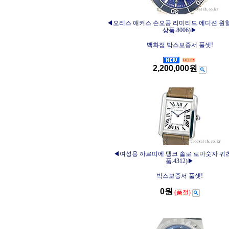
◀오리스 애커스 손오공 리미티드 에디션 원형
상품.8006)▶
백화점 박스보증서 풀셋!
2,200,000원
◀여성용 까르띠에 탱크 솔로 로마숫자 쿼
품.4312)▶
박스보증서 풀셋!
0원
(품절)