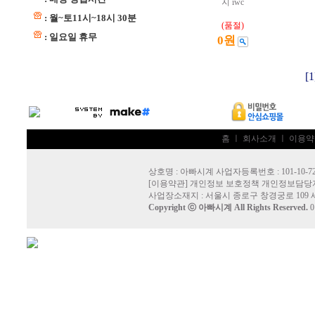
지 iwc
: 월~토11시~18시 30분
(품절)
: 일요일 휴무
0원
[1
홈
ㅣ
회사소개
ㅣ
이용약
상호명 : 아빠시계 사업자등록번호 : 101-10-72
[
이용약관
]
개인정보 보호정책
개인정보담당자
사업장소재지 : 서울시 종로구 창경궁로 109 
Copyright ⓒ
아빠시계
All Rights Reserved.
0