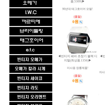
품.5309)▶
90년대 태그호이어 모델!
(품절)
0원
◀빈티지 페바 초창기 블랙 디
◀빈
지털(최상품.1356)▶
미사용 장롱제품!
자사무
(품절)
0원