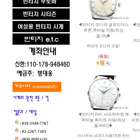
◀빈티지 조디악 글로리어스
◀빈
투톤 쪽바늘 자동(최상
품.58)▶
희소
60년대 조디악 모델!
(품절)
0원
◀빈티지 IWC 샤프하우젠 뾰
◀빈
족바늘 화이트 자동(최상
이트
: 010-3349-7767
품.8063)▶
자사무
: 02-2267-7265
자사무브 cal.853 사용!귀한 빈티
: 매장 영업시간