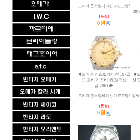
오메가 콘스틸레이션 대표모델!
20
(품절)
0원
◀오메가 컨스틸레이션 18k골
◀오
드 콤비 하프바 쿼츠(최상
션 
품.2061)▶
오메가 컨스틸레이션 대표모델!
올세
(품절)
0원