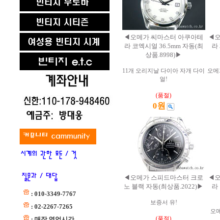
◀오메가 씨마스터 아쿠아테
◀오
라 코엑시얼 36.5mm 자동(최
라 
상품.8998)▶
11개 오리지날 다이아 자개 다이
오메
얼!
(품절)
0원
◀오메가 스피드마스터 크로
◀오
노 블랙 자동(최상품.2022)▶
라 
: 010-3349-7767
보증서 유!
: 02-2267-7265
오
(품절)
: 매장 영업시간