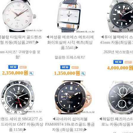
몽블랑 타임워커 골드핸즈
◀여성용 에르메스 에트리에
◀튜더 블랙베이 스
형 자동(최상품.2997)▶
화이트실버 사각 쿼츠(최상
41mm 자동(최상품.
품.5541)▶
9mm 사이즈! 구매영수증 포
2020년 박스보증서
함!
깔끔한 드레스워치!
4,000,000
2,350,000원
1,350,000원
랜드 세이코 SBGE277 스
◀파네라이 섭머저블
◀해밀턴 째즈마스터
 드라이브 GMT 자동(최상
PAM00974 18k로즈골드 통금
로노 자동(최상품.9
품.1158)▶
자동 (최상품.1239)▶