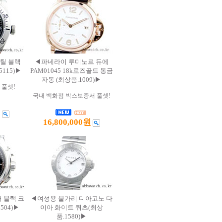
틸 블랙
◀파네라이 루미노르 듀에
5115)▶
PAM01045 18k로즈골드 통금
자동 (최상품.1009)▶
 풀셋!
국내 백화점 박스보증서 풀셋!
원
16,800,000원
 블랙 크
◀여성용 불가리 디아고노 다
504)▶
이아 화이트 쿼츠(최상
품.1580)▶