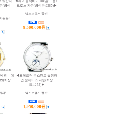
르 쿼란타
◀튜더 블랙베이 18k골드 콤비
자동(최상
크로노 자동(최상품.6385)▶
박스보증서 풀셋!
사용품!
8,500,000원
원
에 리비에
◀프레드릭 콘스탄트 슬림라
쿼츠(최상
인 문페이즈 자동(최상
품.1255)▶
워치!
박스보증서 풀셋!
원
1,950,000원