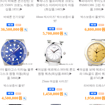
티지 바쉐론 콘스탄틴 오
◀제니스 엘프리메로 크로노
◀파네라이 루미노
즈 5500V 크로노 자동(최
문페이스 아라비아숫자 자동
PAM01386 그린 
상품.1851)▶
(최상품.1465)▶
품.1086)▶
바쉐론 인기모델!
44mm 빅사이즈! 박스보증서 풀
박스보증서 풀셋!미
셋!
36,500,000원
6,800,000
5,700,000원
더 펠라고스 티타늄 블루
◀여성용 에르메스 H아워 론도
◀여성용 보메 메르시
디스크 원형 자동(최상
원형 쿼츠(최상품.8085)▶
라 18k골드 콤비 
품.5866)▶
품.0745)▶
25mm 여성용 사이즈!
박스보증서 풀셋!
리비에라 드레스
1,450,000원
4,500,000원
1,950,000