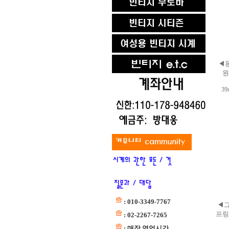
◀
원
3
: 010-3349-7767
◀그
프링
: 02-2267-7265
: 매장 영업시간