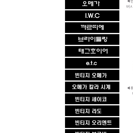
◀빈
버시
◀튜