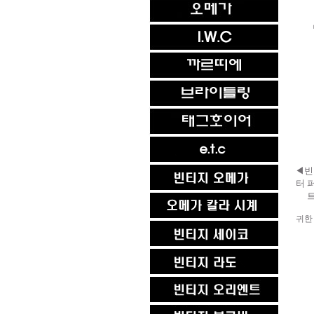
◀빈
터 
트
귀한