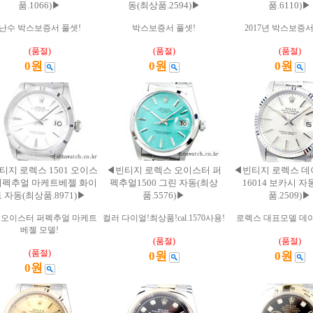
품.1066)▶
동(최상품.2594)▶
품.6110)▶
난수 박스보증서 풀셋!
박스보증서 풀셋!
2017년 박스보증서
(품절)
(품절)
(품절)
0원
0원
0원
티지 로렉스 1501 오이스
◀빈티지 로렉스 오이스터 퍼
◀빈티지 로렉스 
퍼펙추얼 마케트베젤 화이
펙추얼1500 그린 자동(최상
16014 보카시 자
 자동(최상품.8971)▶
품.5576)▶
품.2509)▶
 오이스터 퍼펙추얼 마케트
컬러 다이얼!최상품!cal.1570사용!
로렉스 대표모델 데
베젤 모델!
(품절)
(품절)
(품절)
0원
0원
0원