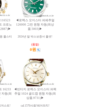
16523
◀로렉스 오이스터 퍼페추얼
인트 크로노
126000 그린 원형 자동(최상
887)▶
품.5003)▶
용 풀스티
2024년 말 박스보증서 풀셋!
(품절)
0원
16233
◀빈티지 로렉스 오이스터 퍼펙
인 자동(최
추얼 1024 골드캡 원형 자동(최
▶
상품.9731)▶
이저스트!
cal.1570사용!레어와치!