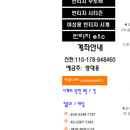
◀로
18k
장롱
◀로렉
랙 
: 010-3349-7767
: 02-2267-7265
: 매장 영업시간