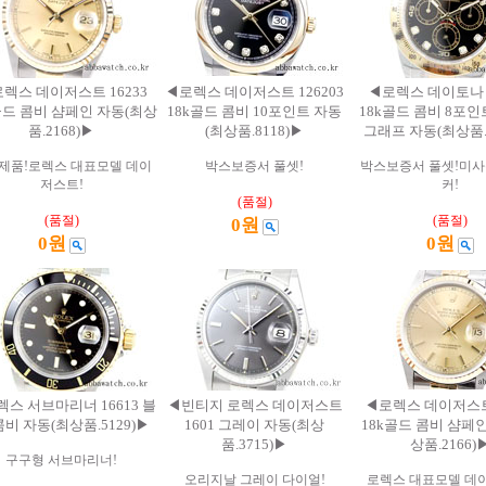
렉스 데이저스트 16233
◀로렉스 데이저스트 126203
◀로렉스 데이토나 1
골드 콤비 샴페인 자동(최상
18k골드 콤비 10포인트 자동
18k골드 콤비 8포
품.2168)▶
(최상품.8118)▶
그래프 자동(최상품.2
제품!로렉스 대표모델 데이
박스보증서 풀셋!
박스보증서 풀셋!미사
저스트!
커!
(품절)
(품절)
(품절)
0원
0원
0원
스 서브마리너 16613 블
◀빈티지 로렉스 데이저스트
◀로렉스 데이저스트 
콤비 자동(최상품.5129)▶
1601 그레이 자동(최상
18k골드 콤비 샴페
품.3715)▶
상품.2166)
구구형 서브마리너!
오리지날 그레이 다이얼!
로렉스 대표모델 데