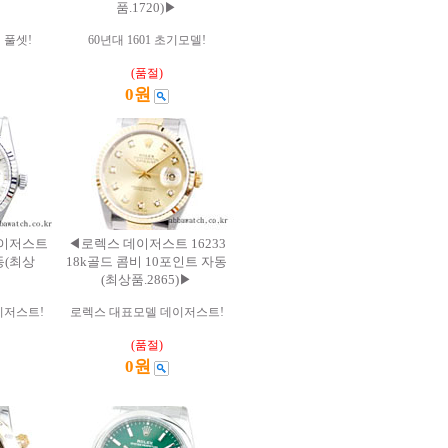
품.1720)▶
 풀셋!
60년대 1601 초기모델!
(품절)
0원
데이저스트
◀로렉스 데이저스트 16233
동(최상
18k골드 콤비 10포인트 자동
(최상품.2865)▶
이저스트!
로렉스 대표모델 데이저스트!
(품절)
0원