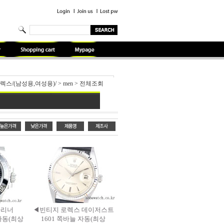
로렉스/(남성용,여성용)/
>
men
>
전체조회
마리너
◀빈티지 로렉스 데이저스트
 자동(최상
1601 쪽바늘 자동(최상