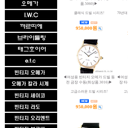
품.5060)▶
클래식 드빌 시리즈!
70년
950,000원
◀여성용 빈티지 오메가 드빌 동
◀여성
전 금장 수동(최상품.3016)▶
장 타
고급스러운 드빌 시리즈!
고
950,000원