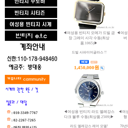
◀여성용 빈티지 오메가 드빌 금
◀여성
장 그레이 사각 수동(최상
버
품.1065)▶
드빌 사파이어글라스 !!
1,450,000원
◀여성용 빈티지 라도 엘레강스
◀여성
: 010-3349-7767
다크 블루 수동(최상품.2509)▶
형
: 02-2267-7265
라도 엘레강스 레어 모델!
70년
: 매장 영업시간