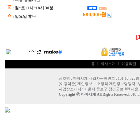
: 월~토11시~18시 30분
680,000원
: 일요일 휴무
[
홈
ㅣ
회사소개
ㅣ
이용약관
상호명 : 아빠시계 사업자등록번호 : 101-10-72510
[
이용약관
]
개인정보 보호정책
개인정보담당자 :
사업장소재지 : 서울시 종로구 창경궁로 109 세운
Copyright ⓒ
아빠시계
All Rights Reserved.
010-