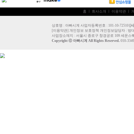
홈
ㅣ
회사소개
ㅣ
이용약관
ㅣ
상호명 : 아빠시계 사업자등록번호 : 101-10-72510
[
[
이용약관
]
개인정보 보호정책
개인정보담당자 :
방
사업장소재지 : 서울시 종로구 창경궁로 109 세운스퀘
Copyright ⓒ
아빠시계
All Rights Reserved.
010-33