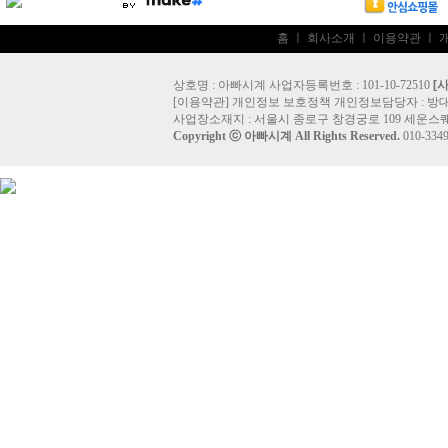
홈
ㅣ
회사소개
ㅣ
이용약관
ㅣ
상호명 : 아빠시계 사업자등록번호 : 101-10-72510
[
[
이용약관
]
개인정보 보호정책
개인정보담당자 :
방
사업장소재지 : 서울시 종로구 창경궁로 109 세운스퀘
Copyright ⓒ
아빠시계
All Rights Reserved.
010-33