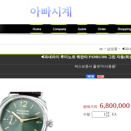
etc
>
남성용
>
◀파네
◀파네라이 루미노르 쿼란타 PAM01386 그린 자동(최상
박스보증서 풀셋!미사용품!
6,800,00
판매가격 :
수량
EA