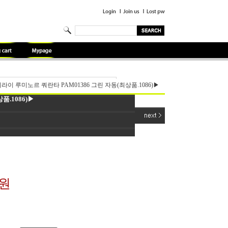
라이 루미노르 쿼란타 PAM01386 그린 자동(최상품.1086)▶
품.1086)▶
0원