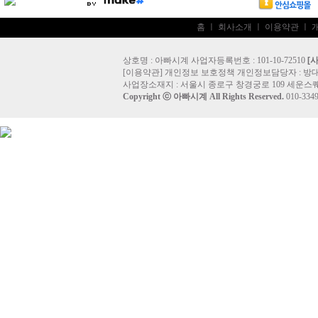
홈
ㅣ
회사소개
ㅣ
이용약관
ㅣ
상호명 : 아빠시계 사업자등록번호 : 101-10-72510
[
[
이용약관
]
개인정보 보호정책
개인정보담당자 :
방
사업장소재지 : 서울시 종로구 창경궁로 109 세운스퀘
Copyright ⓒ
아빠시계
All Rights Reserved.
010-33