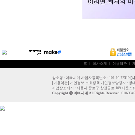
홈
ㅣ
회사소개
ㅣ
이용약관
ㅣ
상호명 : 아빠시계 사업자등록번호 : 101-10-72510
[
[
이용약관
]
개인정보 보호정책
개인정보담당자 :
방
사업장소재지 : 서울시 종로구 창경궁로 109 세운스퀘
Copyright ⓒ
아빠시계
All Rights Reserved.
010-33