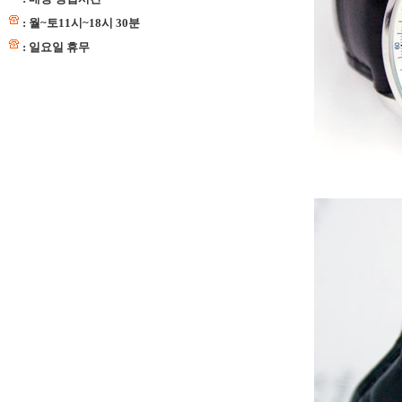
: 월~토11시~18시 30분
: 일요일 휴무