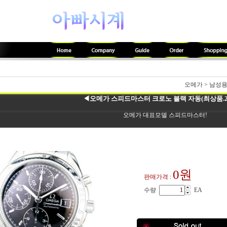
오메가
>
남성
◀오메가 스피드마스터 크로노 블랙 자동(최상품.28
오메가 대표모델 스피드마스터!
0원
판매가격 :
수량
EA