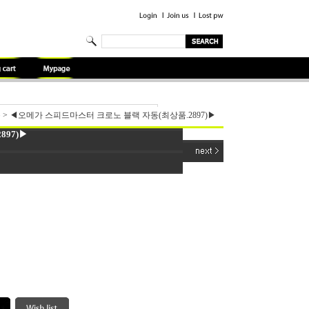
용
>
◀오메가 스피드마스터 크로노 블랙 자동(최상품.2897)▶
97)▶