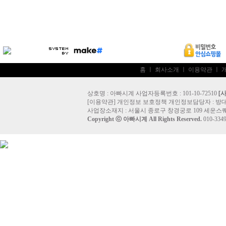
홈
ㅣ
회사소개
ㅣ
이용약관
ㅣ
상호명 : 아빠시계 사업자등록번호 : 101-10-72510
[
[
이용약관
]
개인정보 보호정책
개인정보담당자 :
방
사업장소재지 : 서울시 종로구 창경궁로 109 세운스퀘
Copyright ⓒ
아빠시계
All Rights Reserved.
010-33