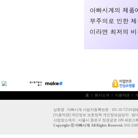
홈
ㅣ
회사소개
ㅣ
이용약관
ㅣ
상호명 : 아빠시계 사업자등록번호 : 101-10-72510
[
[
이용약관
]
개인정보 보호정책
개인정보담당자 :
방
사업장소재지 : 서울시 종로구 창경궁로 109 세운스퀘
Copyright ⓒ
아빠시계
All Rights Reserved.
010-33