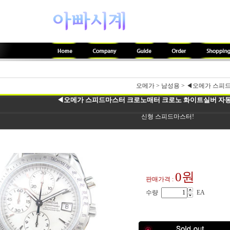
오메가
>
남성용
>
◀오메가 스피드
◀오메가 스피드마스터 크로노매터 크로노 화이트실버 자동(최
신형 스피드마스터!
0원
판매가격 :
수량
EA