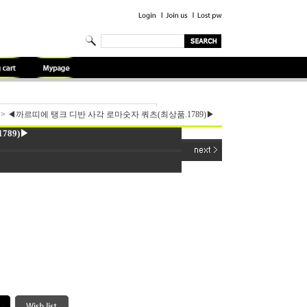
>
◀까르띠에 탱크 디반 사각 로마숫자 쿼츠(최상품.1789)▶
789)▶