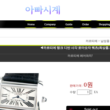
까르띠에
>
남성용
◀까르띠에 탱크 디반 사각 로마숫자 쿼츠(최상품.1
까르띠에 레어와치!
0원
판매가격 :
수량
EA