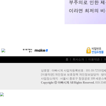
홈
ㅣ
회사소개
ㅣ
이용약관
ㅣ
상호명 : 아빠시계 사업자등록번호 : 101-10-72510
[
[
이용약관
]
개인정보 보호정책
개인정보담당자 :
방
사업장소재지 : 서울시 종로구 창경궁로 109 세운스퀘
Copyright ⓒ
아빠시계
All Rights Reserved.
010-33