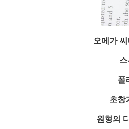
오메가 씨
스
폴
초창
원형의 