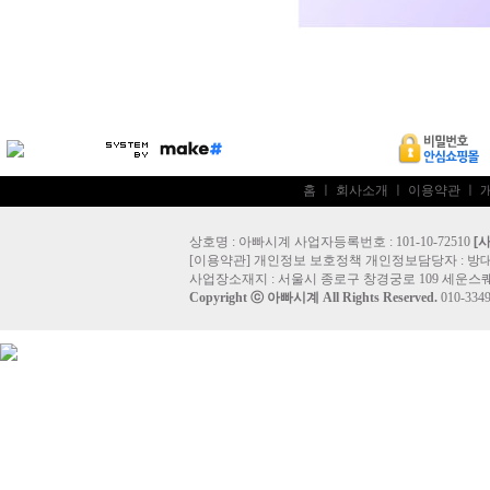
홈
ㅣ
회사소개
ㅣ
이용약관
ㅣ
상호명 : 아빠시계 사업자등록번호 : 101-10-72510
[
[
이용약관
]
개인정보 보호정책
개인정보담당자 :
방
사업장소재지 : 서울시 종로구 창경궁로 109 세운스퀘
Copyright ⓒ
아빠시계
All Rights Reserved.
010-33