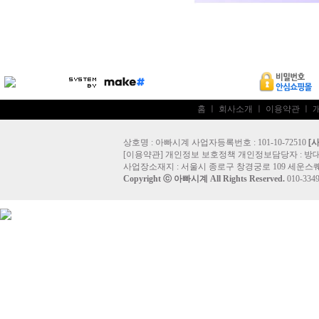
홈
ㅣ
회사소개
ㅣ
이용약관
ㅣ
상호명 : 아빠시계 사업자등록번호 : 101-10-72510
[
[
이용약관
]
개인정보 보호정책
개인정보담당자 :
방
사업장소재지 : 서울시 종로구 창경궁로 109 세운스퀘
Copyright ⓒ
아빠시계
All Rights Reserved.
010-33