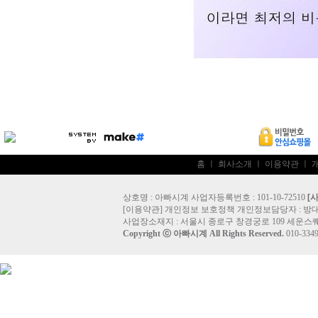
홈
ㅣ
회사소개
ㅣ
이용약관
ㅣ
상호명 : 아빠시계 사업자등록번호 : 101-10-72510
[
[
이용약관
]
개인정보 보호정책
개인정보담당자 :
방
사업장소재지 : 서울시 종로구 창경궁로 109 세운스퀘
Copyright ⓒ
아빠시계
All Rights Reserved.
010-33