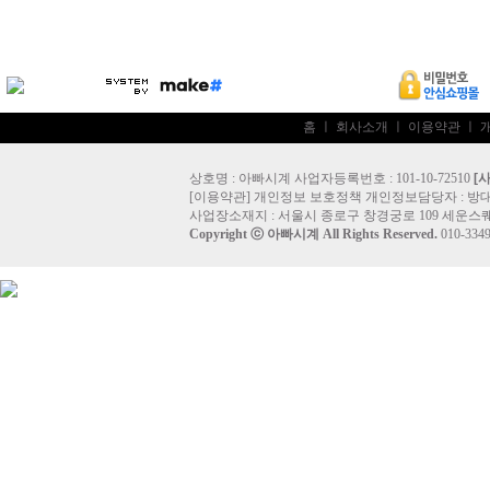
홈
ㅣ
회사소개
ㅣ
이용약관
ㅣ
상호명 : 아빠시계 사업자등록번호 : 101-10-72510
[
[
이용약관
]
개인정보 보호정책
개인정보담당자 :
방
사업장소재지 : 서울시 종로구 창경궁로 109 세운스퀘
Copyright ⓒ
아빠시계
All Rights Reserved.
010-33