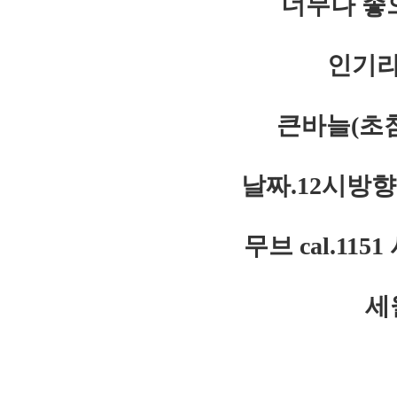
너무나 좋
인기라
큰바늘(초침
날짜.12시방
무브 cal.1
세