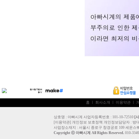
홈
ㅣ
회사소개
ㅣ
이용약관
ㅣ
상호명 : 아빠시계 사업자등록번호 : 101-10-72510
[
[
이용약관
]
개인정보 보호정책
개인정보담당자 :
방
사업장소재지 : 서울시 종로구 창경궁로 109 세운스퀘
Copyright ⓒ
아빠시계
All Rights Reserved.
010-33