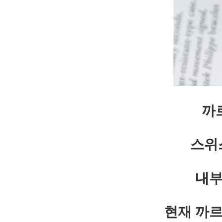
까
스위
내부
현재 까르