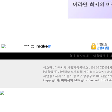
홈
ㅣ
회사소개
ㅣ
이용약관
ㅣ
상호명 : 아빠시계 사업자등록번호 : 101-10-72510
[
[
이용약관
]
개인정보 보호정책
개인정보담당자 :
방
사업장소재지 : 서울시 종로구 창경궁로 109 세운스퀘
Copyright ⓒ
아빠시계
All Rights Reserved.
010-33