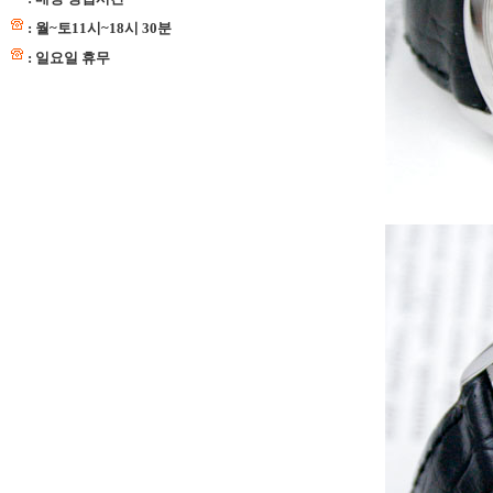
: 월~토11시~18시 30분
: 일요일 휴무