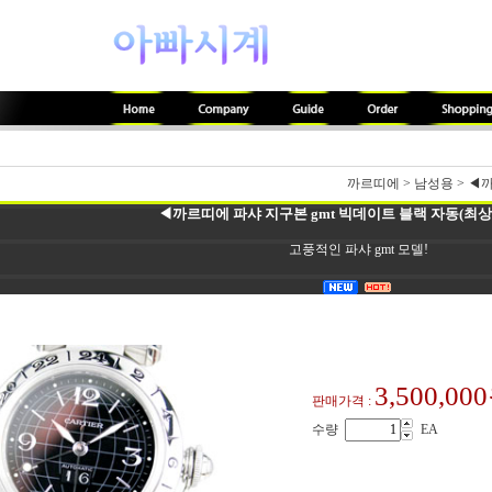
까르띠에
>
남성용
>
◀까
◀까르띠에 파샤 지구본 gmt 빅데이트 블랙 자동(최상품
고풍적인 파샤 gmt 모델!
3,500,00
판매가격 :
수량
EA