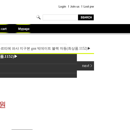
르띠에 파샤 지구본 gmt 빅데이트 블랙 자동(최상품.1152)▶
.1152)▶
0원