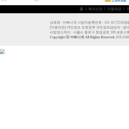
홈
ㅣ
회사소개
ㅣ
이용약관
ㅣ
상호명 : 아빠시계 사업자등록번호 : 101-10-72510
[
[
이용약관
]
개인정보 보호정책
개인정보담당자 :
방
사업장소재지 : 서울시 종로구 창경궁로 109 세운스퀘
Copyright ⓒ
아빠시계
All Rights Reserved.
010-33