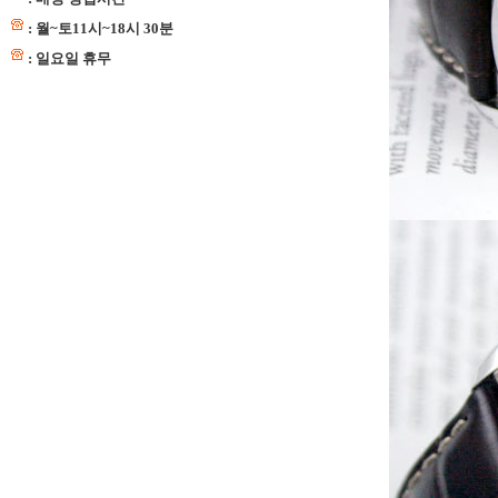
: 월~토11시~18시 30분
: 일요일 휴무