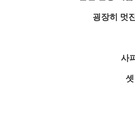
굉장히 멋
사
셋