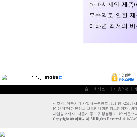
홈
ㅣ
회사소개
ㅣ
이용약관
ㅣ
상호명 : 아빠시계 사업자등록번호 : 101-10-72510
[
[
이용약관
]
개인정보 보호정책
개인정보담당자 :
방
사업장소재지 : 서울시 종로구 창경궁로 109 세운스퀘
Copyright ⓒ
아빠시계
All Rights Reserved.
010-33