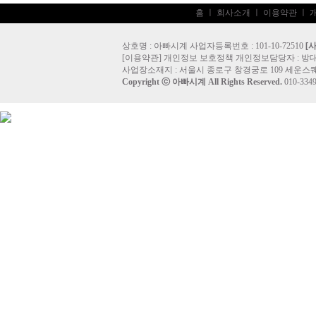
홈
ㅣ
회사소개
ㅣ
이용약관
ㅣ
상호명 : 아빠시계 사업자등록번호 : 101-10-72510
[
[
이용약관
]
개인정보 보호정책
개인정보담당자 :
방
사업장소재지 : 서울시 종로구 창경궁로 109 세운스퀘
Copyright ⓒ
아빠시계
All Rights Reserved.
010-33