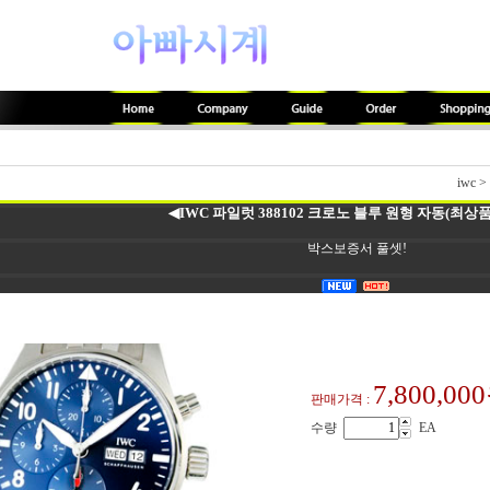
iwc
>
◀IWC 파일럿 388102 크로노 블루 원형 자동(최상품.
박스보증서 풀셋!
7,800,00
판매가격 :
수량
EA