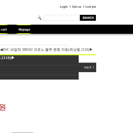
◀IWC 파일럿 388102 크로노 블루 원형 자동(최상품.2110)▶
2110)▶
0원