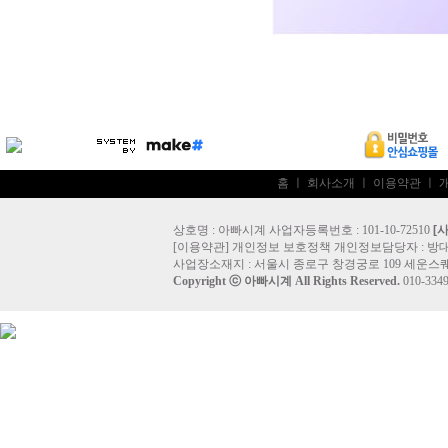
홈
ㅣ
회사소개
ㅣ
이용약관
ㅣ
상호명 : 아빠시계 사업자등록번호 : 101-10-72510
[
[
이용약관
]
개인정보 보호정책
개인정보담당자 :
방
사업장소재지 : 서울시 종로구 창경궁로 109 세운스퀘
Copyright ⓒ
아빠시계
All Rights Reserved.
010-33