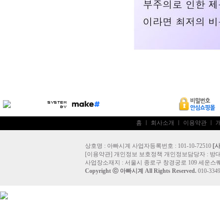
홈
ㅣ
회사소개
ㅣ
이용약관
ㅣ
상호명 : 아빠시계 사업자등록번호 : 101-10-72510
[
[
이용약관
]
개인정보 보호정책
개인정보담당자 :
방
사업장소재지 : 서울시 종로구 창경궁로 109 세운스퀘
Copyright ⓒ
아빠시계
All Rights Reserved.
010-33