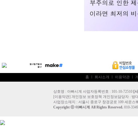
홈
ㅣ
회사소개
ㅣ
이용약관
ㅣ
상호명 : 아빠시계 사업자등록번호 : 101-10-72510
[
[
이용약관
]
개인정보 보호정책
개인정보담당자 :
방
사업장소재지 : 서울시 종로구 창경궁로 109 세운스퀘
Copyright ⓒ
아빠시계
All Rights Reserved.
010-33