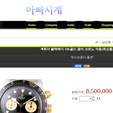
etc
>
남성용
◀튜더 블랙베이 18k골드 콤비 크로노 자동(최상품.6
박스보증서 풀셋!
8,500,00
판매가격 :
수량
EA