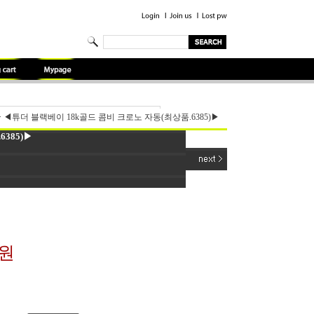
>
◀튜더 블랙베이 18k골드 콤비 크로노 자동(최상품.6385)▶
385)▶
0원