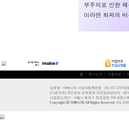
홈
ㅣ
회사소개
ㅣ
이용약관
ㅣ
상호명 : 아빠시계 사업자등록번호 : 101-10-72510
[
[
이용약관
]
개인정보 보호정책
개인정보담당자 :
방
사업장소재지 : 서울시 종로구 창경궁로 109 세운스퀘
Copyright ⓒ
아빠시계
All Rights Reserved.
010-33