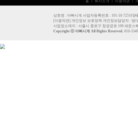
홈
ㅣ
회사소개
ㅣ
이용약관
ㅣ
상호명 : 아빠시계 사업자등록번호 : 101-10-72510
[
[
이용약관
]
개인정보 보호정책
개인정보담당자 :
방
사업장소재지 : 서울시 종로구 창경궁로 109 세운스퀘
Copyright ⓒ
아빠시계
All Rights Reserved.
010-33