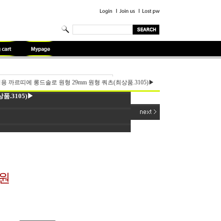
용 까르띠에 롱드솔로 원형 29mm 원형 쿼츠(최상품.3105)▶
.3105)▶
0원