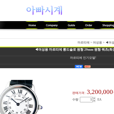
까르띠에
>
여성용
>
◀여성
◀여성용 까르띠에 롱드솔로 원형 29mm 원형 쿼츠(최상품
까르띠에 인기모델!
3,200,00
판매가격 :
수량
EA