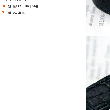
: 월~토11시~18시 30분
: 일요일 휴무