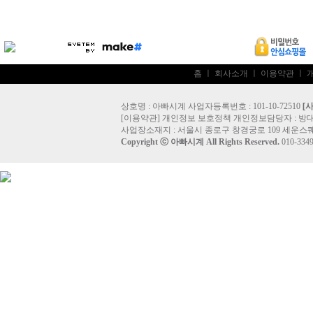
홈
ㅣ
회사소개
ㅣ
이용약관
ㅣ
상호명 : 아빠시계 사업자등록번호 : 101-10-72510
[
[
이용약관
]
개인정보 보호정책
개인정보담당자 :
방
사업장소재지 : 서울시 종로구 창경궁로 109 세운스퀘
Copyright ⓒ
아빠시계
All Rights Reserved.
010-33