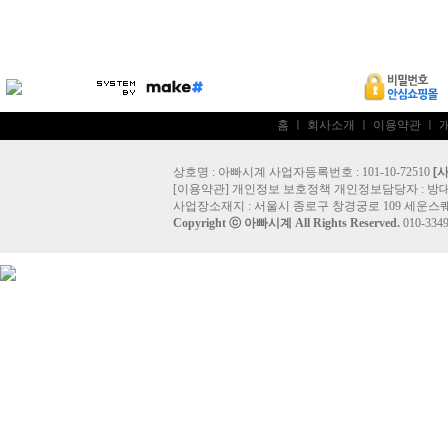
홈
ㅣ
회사소개
ㅣ
이용약관
ㅣ
상호명 : 아빠시계 사업자등록번호 : 101-10-72510
[
[
이용약관
]
개인정보 보호정책
개인정보담당자 :
방
사업장소재지 : 서울시 종로구 창경궁로 109 세운스퀘
Copyright ⓒ
아빠시계
All Rights Reserved.
010-33