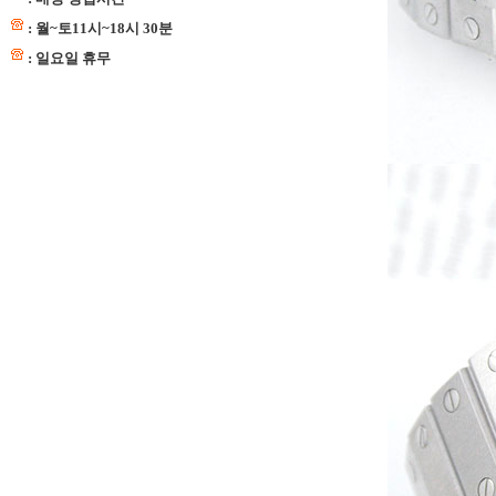
: 월~토11시~18시 30분
: 일요일 휴무