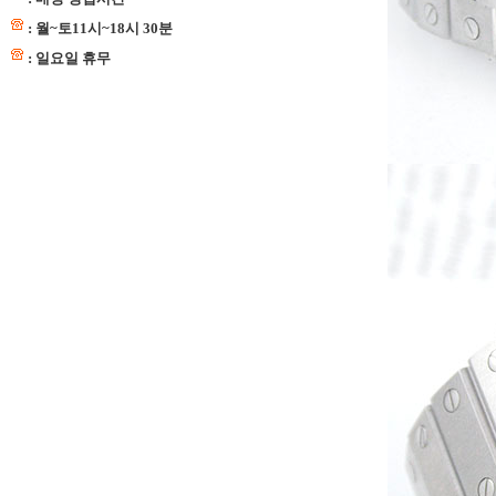
: 월~토11시~18시 30분
: 일요일 휴무