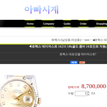
/로렉스/(남성용,여성용)/
>
men
>
◀로렉스 데이
◀로렉스 데이저스트 16233 18k골드 콤비 10포인트 자동(
로렉스 대표모델 데이저스트!
8,700,00
판매가격 :
수량
EA