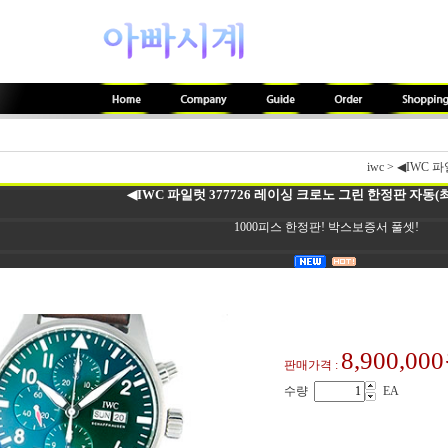
iwc
>
◀IWC 파
◀IWC 파일럿 377726 레이싱 크로노 그린 한정판 자동(최
1000피스 한정판! 박스보증서 풀셋!
8,900,00
판매가격 :
수량
EA