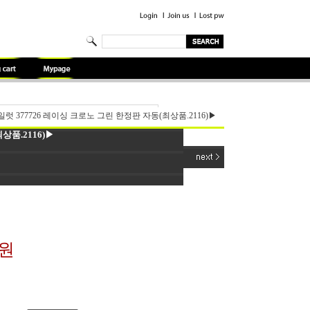
일럿 377726 레이싱 크로노 그린 한정판 자동(최상품.2116)▶
상품.2116)▶
0원