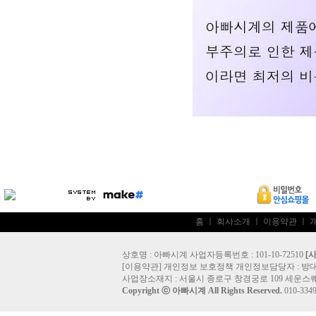
홈
ㅣ
회사소개
ㅣ
이용약관
ㅣ
상호명 : 아빠시계 사업자등록번호 : 101-10-72510
[
[
이용약관
]
개인정보 보호정책
개인정보담당자 :
방
사업장소재지 : 서울시 종로구 창경궁로 109 세운스퀘
Copyright ⓒ
아빠시계
All Rights Reserved.
010-33