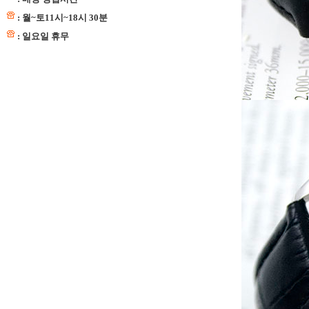
: 월~토11시~18시 30분
: 일요일 휴무