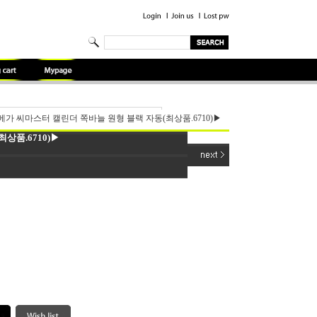
가 씨마스터 캘린더 쪽바늘 원형 블랙 자동(최상품.6710)▶
상품.6710)▶