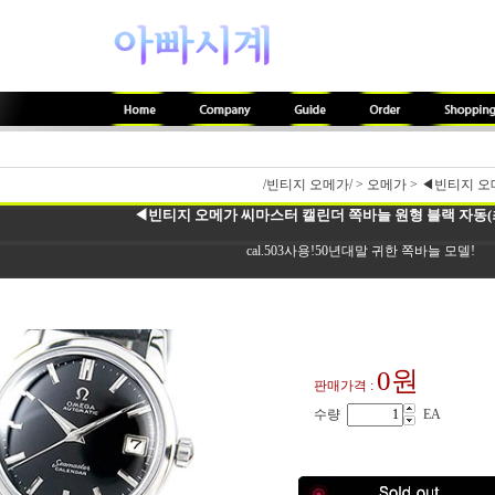
/빈티지 오메가/
>
오메가
>
◀빈티지 오메
◀빈티지 오메가 씨마스터 캘린더 쪽바늘 원형 블랙 자동(최
cal.503사용!50년대말 귀한 쪽바늘 모델!
0원
판매가격 :
수량
EA