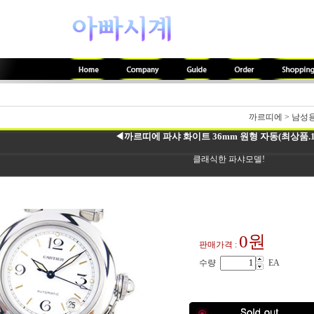
까르띠에
>
남성
◀까르띠에 파샤 화이트 36mm 원형 자동(최상품.1
클래식한 파샤모델!
0원
판매가격 :
수량
EA