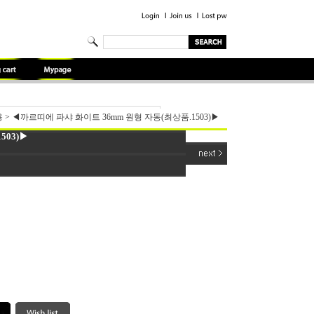
용
>
◀까르띠에 파샤 화이트 36mm 원형 자동(최상품.1503)▶
503)▶