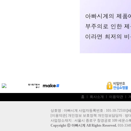
홈
ㅣ
회사소개
ㅣ
이용약관
ㅣ
상호명 : 아빠시계 사업자등록번호 : 101-10-72510
[
[
이용약관
]
개인정보 보호정책
개인정보담당자 :
방
사업장소재지 : 서울시 종로구 창경궁로 109 세운스퀘
Copyright ⓒ
아빠시계
All Rights Reserved.
010-33