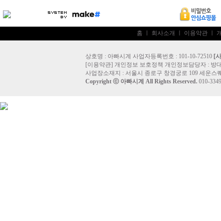
홈
ㅣ
회사소개
ㅣ
이용약관
ㅣ
상호명 : 아빠시계 사업자등록번호 : 101-10-72510
[
[
이용약관
]
개인정보 보호정책
개인정보담당자 :
방
사업장소재지 : 서울시 종로구 창경궁로 109 세운스퀘
Copyright ⓒ
아빠시계
All Rights Reserved.
010-33