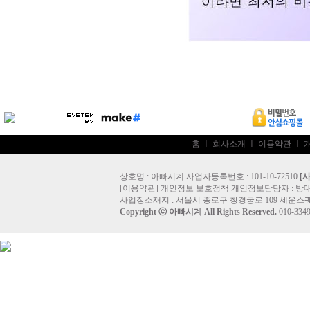
홈
ㅣ
회사소개
ㅣ
이용약관
ㅣ
상호명 : 아빠시계 사업자등록번호 : 101-10-72510
[
[
이용약관
]
개인정보 보호정책
개인정보담당자 :
방
사업장소재지 : 서울시 종로구 창경궁로 109 세운스퀘
Copyright ⓒ
아빠시계
All Rights Reserved.
010-33