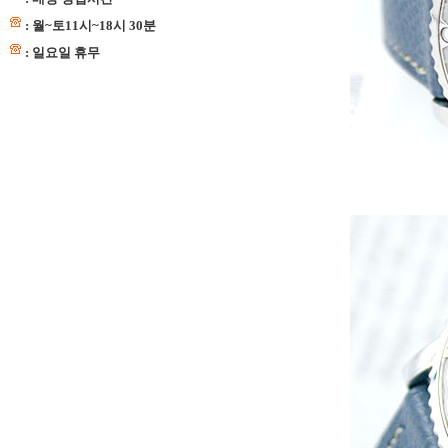
: 월~토11시~18시 30분
: 일요일 휴무