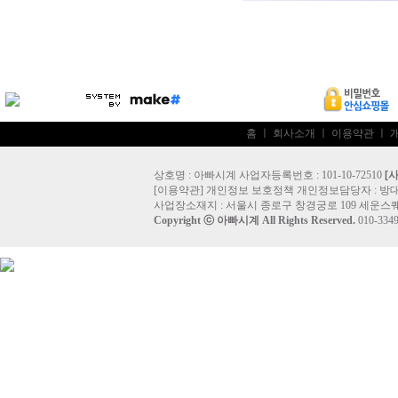
홈
ㅣ
회사소개
ㅣ
이용약관
ㅣ
상호명 : 아빠시계 사업자등록번호 : 101-10-72510
[
[
이용약관
]
개인정보 보호정책
개인정보담당자 :
방
사업장소재지 : 서울시 종로구 창경궁로 109 세운스퀘
Copyright ⓒ
아빠시계
All Rights Reserved.
010-33