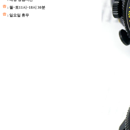
: 월~토11시~18시 30분
: 일요일 휴무